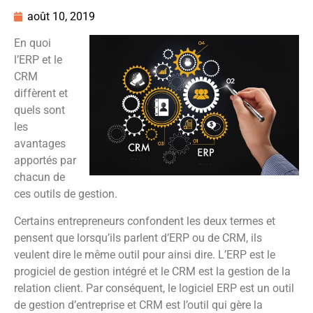
août 10, 2019
En quoi
l’ERP et le
CRM
diffèrent et
quels sont
les
avantages
apportés par
chacun de
ces outils de gestion.
Certains entrepreneurs confondent les deux termes et
pensent que lorsqu’ils parlent d’ERP ou de CRM, ils
veulent dire le même outil pour ainsi dire. L’ERP est le
progiciel de gestion intégré et le CRM est la gestion de la
relation client. Par conséquent, le logiciel ERP est un outil
de gestion d’entreprise et CRM est l’outil qui gère la